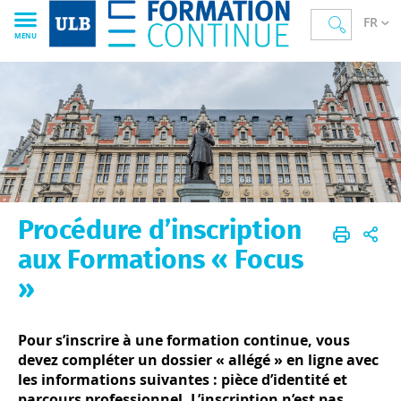
FR
MENU
Procédure d’inscription
Formation continue
Formation continue
Accueil
Notre offre
Formations "focus"
aux Formations « Focus
»
Pour s’inscrire à une formation continue, vous
devez compléter un dossier « allégé » en ligne avec
les informations suivantes : pièce d’identité et
parcours professionnel. L’inscription n’est pas