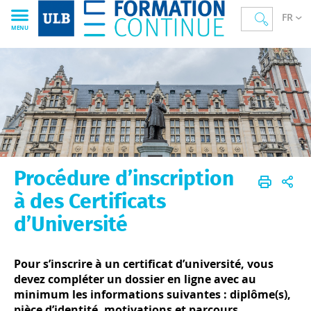
FR
MENU
Procédure d’inscription
Formation continue
Formation continue
Accueil
Notre offre
Certificats d'université
à des Certificats
d’Université
Pour s’inscrire à un certificat d’université, vous
devez compléter un dossier en ligne avec au
minimum les informations suivantes : diplôme(s),
pièce d’identité, motivations et parcours